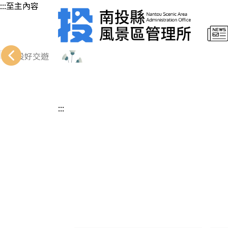
:::至主內容
:::