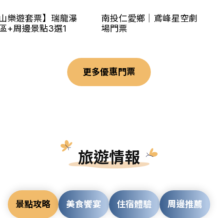
山樂遊套票】瑞龍瀑
南投仁愛鄉｜鳶峰星空劇
區+周邊景點3選1
場門票
更多優惠門票
旅遊情報
景點攻略
美食饗宴
住宿體驗
周邊推薦