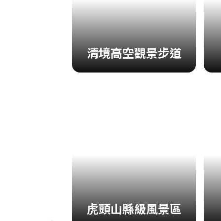
清境高空觀景步道
虎頭山縣級風景區