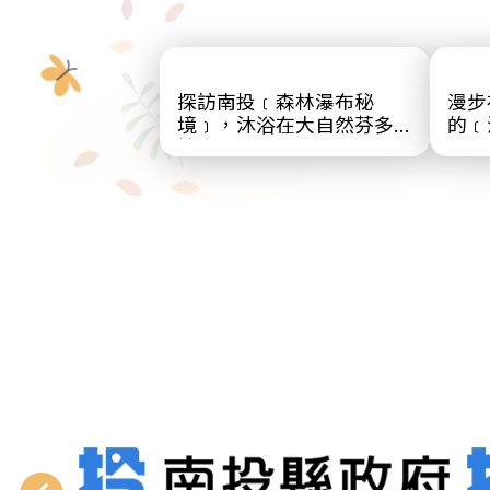
探訪南投﹝森林瀑布秘
漫步
境﹞，沐浴在大自然芬多
的﹝
精中