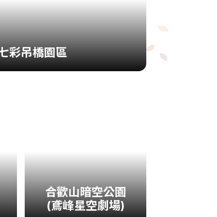
七彩吊橋園區
合歡山暗空公園
(鳶峰星空劇場)