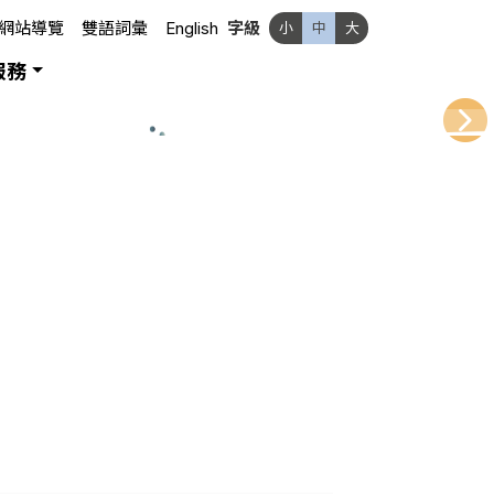
網站導覽
雙語詞彙
English
字級
小
中
大
服務