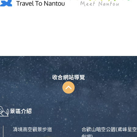
收合網站導覽
景區介紹
清境高空觀景步道
合歡山暗空公園
(鳶峰星空
劇場)