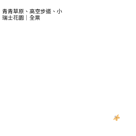
青青草原、高空步道、小
瑞士花園｜全票