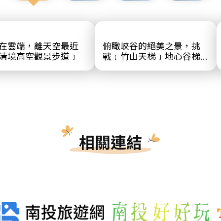
在雲端，離天空最近
俯瞰峽谷的絕美之景，挑
清境高空觀景步道﹞
戰﹝竹山天梯﹞地心谷梯
子吊橋
相關連結