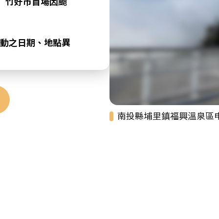
 竹好市首場因颱
動之日期、地點異
南投縣埔里鎮福興溫泉區