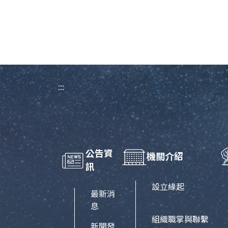
:::
公告資
機關介紹
訊
設立緣起
最新消
息
組織職掌與聯繫
新聞發