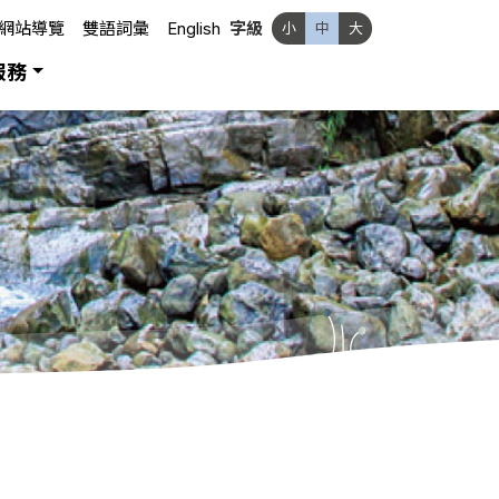
網站導覽
雙語詞彙
English
字級
小
中
大
服務