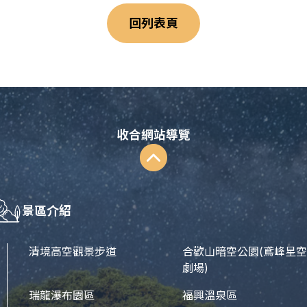
回列表頁
收合網站導覽
景區介紹
清境高空觀景步道
合歡山暗空公園
(鳶峰星空
劇場)
瑞龍瀑布園區
福興溫泉區