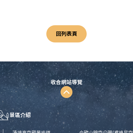
回列表頁
收合網站導覽
景區介紹
清境高空觀景步道
合歡山暗空公園
(鳶峰星空