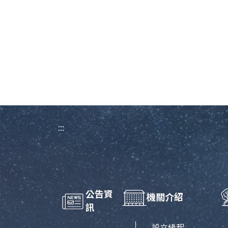
:::
公告資
機關介紹
訊
設立緣起