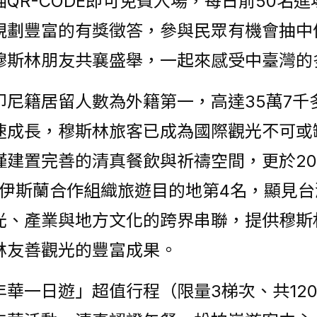
QR-CODE即可免費入場，每日前50名進
規劃豐富的有獎徵答，參與民眾有機會抽中
穆斯林朋友共襄盛舉，一起來感受中臺灣的
印尼籍居留人數為外籍第一，高達35萬7千
速成長，穆斯林旅客已成為國際觀光不可或
建置完善的清真餐飲與祈禱空間，更於20
非伊斯蘭合作組織旅遊目的地第4名，顯見
光、產業與地方文化的跨界串聯，提供穆斯
林友善觀光的豐富成果。
華一日遊」超值行程（限量3梯次、共120人