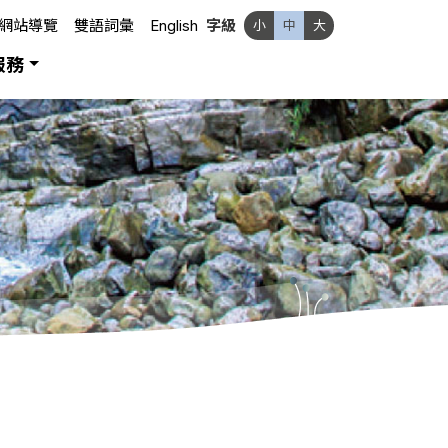
網站導覽
雙語詞彙
English
字級
小
中
大
服務