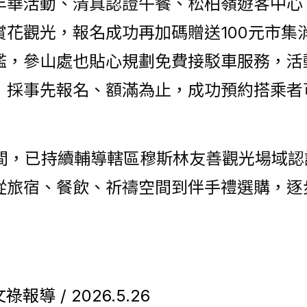
年華活動、清真認證午餐、松柏嶺遊客中心
花觀光，報名成功再加碼贈送100元市集
檻，參山處也貼心規劃免費接駁車服務，活
，採事先報名、額滿為止，成功預約搭乘者可
5年間，已持續輔導轄區穆斯林友善觀光場域認
從旅宿、餐飲、祈禱空間到伴手禮選購，逐
報導 / 2026.5.26