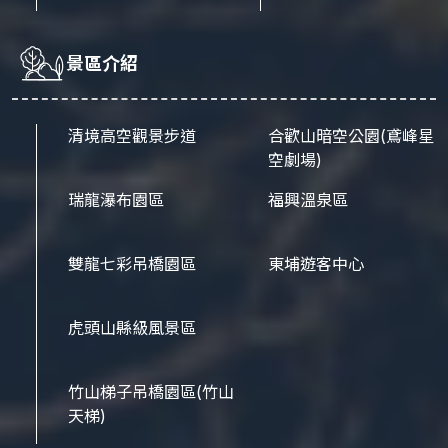
景區介紹
清境高空觀景步道
合歡山暗空公園
(鳶峰星
空劇場)
瑞龍瀑布園區
福興溫泉區
雙龍七彩吊橋園區
東埔遊客中心
虎頭山縣級風景區
竹山梯子吊橋園區
(竹山
天梯)