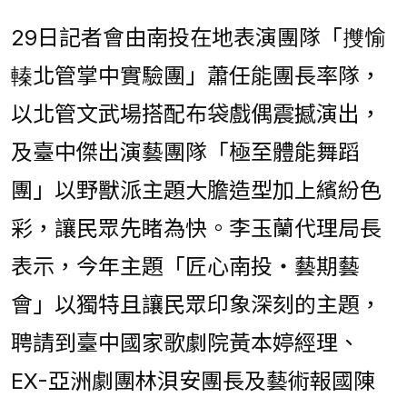
29日記者會由南投在地表演團隊「㩳愉
轃北管掌中實驗團」蕭任能團長率隊，
以北管文武場搭配布袋戲偶震撼演出，
及臺中傑出演藝團隊「極至體能舞蹈
團」以野獸派主題大膽造型加上繽紛色
彩，讓民眾先睹為快。李玉蘭代理局長
表示，今年主題「匠心南投‧藝期藝
會」以獨特且讓民眾印象深刻的主題，
聘請到臺中國家歌劇院黃本婷經理、
EX-亞洲劇團林浿安團長及藝術報國陳