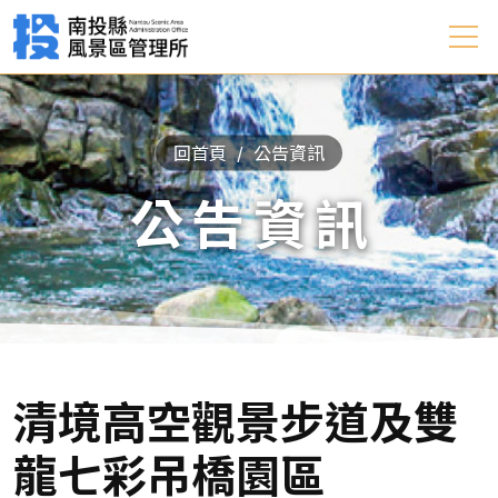
回首頁
公告資訊
公告資訊
清境高空觀景步道及雙
龍七彩吊橋園區